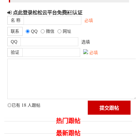
点此登录松松云平台免费
认证
名 称
必填
联系
QQ
微信
网址
QQ
选填
验证
必填
18
◎已有
人跟帖
热门跟帖
最新跟帖