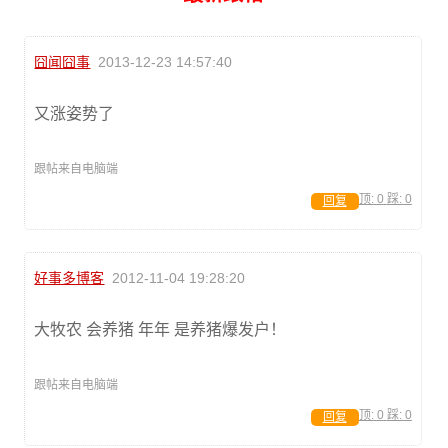
囧闻囧事
2013-12-23 14:57:40
又涨姿势了
跟帖来自电脑端
顶:
0
踩:
0
回复
好事多博客
2012-11-04 19:28:20
大牧农 会养猪 年年 是养猪爆发户！
跟帖来自电脑端
顶:
0
踩:
0
回复