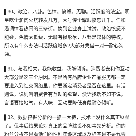
▌30、政治。八卦。色情。愤怒。无聊。活跃度的法宝。明
星吃个驴肉火烧转发几万，大号传个耀眼愤怒几千。任和
潘调情看热闹的三条街。换到企业身上试试，政治愤怒不
能碰，色情太低级，无聊有损形象，八卦是媒体的特权。
所以有什么办法叫活跃度增多?大部分凭借一对一耐心沟
通。
▌31、与我相关，我能收益，我能倾诉。消费者去和你互动
大部分是这三个原因。不是所有品牌企业产品服务都一定
要进入到社交网络里，你要断定消费者是否在这里。有话
则说，说则叫消费者有互动的欲望，没话找话不如不说。
言语要接地气，有人味，互动要降低身段耐心倾听。
▌32、数据挖掘分析的一抓一大把，技术上没什么真正壁垒
了。但事后结果论对真正的品牌建设不如事先分析。你的
粉丝分析不是看他们的性别年龄区域以及标签是不是九零