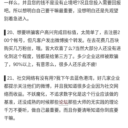
一样么，并且您的钱不是没有止境吧?况且您投入需要回报
吧。所以想明白自己要干嘛最重要，没想明白还是先观望
别着急进入。
▌20、想要哄骗客户高兴完成目标值，太简单了，去注册2
00个帐号，但凡客户发出微博挨个转发。在去花费几百块
购买几万粉丝，哦。皆大欢喜了么?当然大部分人还没有进
化到这个程度，钱都是给第三方了。多少企业这样被欺骗
了，90%以上，有意思么，很多人还乐此不疲!
▌21、社交网络有没有用?我下午去蓝色港湾，好几家企业
都提示关注他们的微博，并且我知道很多企业因为社交网
络而收益。不妖魔化，不追求数字化是这个行业应该做的
基准，还没成熟的时候那些
论坛
那些大师的无实践的理论
千万不要听，做自己最重要。而且你要清晰知道你到底要
干嘛。