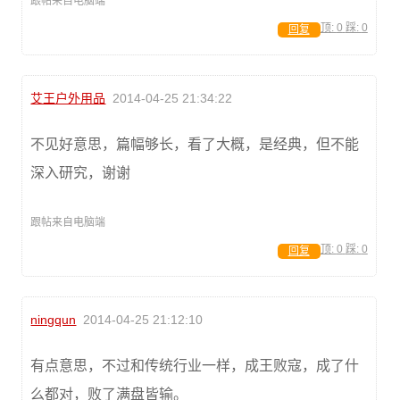
跟帖来自电脑端
顶:
0
踩:
0
回复
艾王户外用品
2014-04-25 21:34:22
不见好意思，篇幅够长，看了大概，是经典，但不能
深入研究，谢谢
跟帖来自电脑端
顶:
0
踩:
0
回复
ningqun
2014-04-25 21:12:10
有点意思，不过和传统行业一样，成王败寇，成了什
么都对，败了满盘皆输。