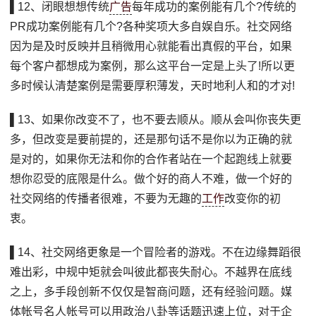
▌12、闭眼想想传统
广告
每年成功的案例能有几个?传统的
PR成功案例能有几个?各种奖项大多自娱自乐。社交网络
因为是及时反映并且稍微用心就能看出真假的平台，如果
每个客户都想成为案例，那么这平台一定是上头了!所以更
多时候认清楚案例是需要厚积薄发，天时地利人和的才对!
▌13、如果你改变不了，也不要去顺从。顺从会叫你丧失更
多，但改变是要前提的，还是那句话不是你以为正确的就
是对的，如果你无法和你的合作者站在一个起跑线上就要
想你忍受的底限是什么。做个好的商人不难，做一个好的
社交网络的传播者很难，不要为无趣的
工作
改变你的初
衷。
▌14、社交网络更象是一个冒险者的游戏。不在边缘舞蹈很
难出彩，中规中矩就会叫彼此都丧失耐心。不越界在底线
之上，多手段创新不仅仅是智商问题，还有经验问题。媒
体帐号名人帐号可以用政治八卦等话题迅速上位，对于企