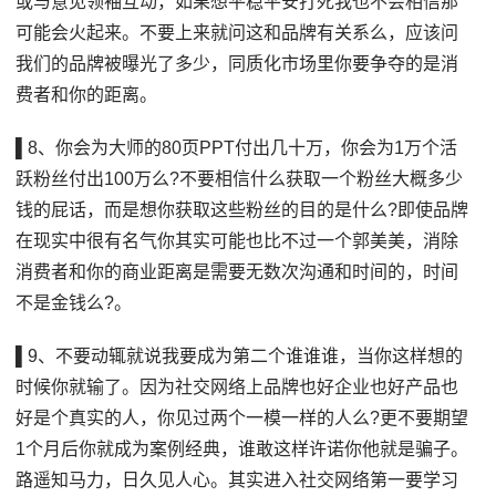
或与意见领袖互动，如果想平稳平安打死我也不会相信那
可能会火起来。不要上来就问这和品牌有关系么，应该问
我们的品牌被曝光了多少，同质化市场里你要争夺的是消
费者和你的距离。
▌8、你会为大师的80页PPT付出几十万，你会为1万个活
跃粉丝付出100万么?不要相信什么获取一个粉丝大概多少
钱的屁话，而是想你获取这些粉丝的目的是什么?即使品牌
在现实中很有名气你其实可能也比不过一个郭美美，消除
消费者和你的商业距离是需要无数次沟通和时间的，时间
不是金钱么?。
▌9、不要动辄就说我要成为第二个谁谁谁，当你这样想的
时候你就输了。因为社交网络上品牌也好企业也好产品也
好是个真实的人，你见过两个一模一样的人么?更不要期望
1个月后你就成为案例经典，谁敢这样许诺你他就是骗子。
路遥知马力，日久见人心。其实进入社交网络第一要学习