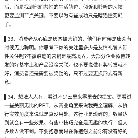
后，而是找到他们共性的生活轨迹，倾诉和聆听的习惯，
更要监测节点关键。不要以为有些成功只是瞎猫撞死耗
子。
▌33、消费者从心底是厌恶被营销的，他们有时候是庸众有
时候无比聪明。你思考下你的关注里多少是友情礼貌人际
性关注呢?不露痕迹的营销是最高境界，大部分企业微博转
发的好基本上和产品没啥关联。也不要说做有奖转发就不
好，消费者还是需要被奖励的，只不过要更换形式有新
意。
▌34、想法人人有，看过不少云里来雾里去的提案。更看过
一些美丽无比的PPT。从商业角度来说我完全理解，从执
行实效角度来说就是真没用处。这行业是琐碎的，数量达
到就会有一些效果。有些小技巧完全是无趣的执行，但大
多数人做不到。不要抱怨而是在你抱怨之前你有没有好的