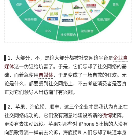
▌1、大部分，不，是绝大部分都被社交网络平台是
企业
自
媒体
这一伪证给坑害了。于是，它们忘却了社交网络的基
础，而着急使用
自媒体
，于是变成了一场自欺的狂欢。无
论是什么，都要丢到社交网络上，不去考证消费者是否真
正对它们领导人出访南非有兴趣。
▌2、苹果、海底捞、顺丰，这三个企业才是我认为真正在
社交网络成功的。它们没有刻意地建设所谓的
微博
矩阵，
更没有去策动战役。苹果对那些对 iPhone 5吐槽的人没有
向凯歌导演一样前去公诉，海底捞叫人们忘却了味道本身