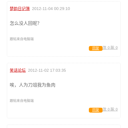
楚韵日记簿
2012-11-04 00:29:10
怎么没人回呢？
跟帖来自电脑端
顶:
0
踩:
0
回复
笑话论坛
2012-11-02 17:03:35
唉，人为刀俎我为鱼肉
跟帖来自电脑端
顶:
0
踩:
0
回复