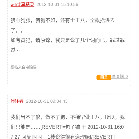
wifi共享精灵
2012-10-31 15:10:56
狼心狗肺，猪狗不如，还有个王八，全概括进去
了，，
如有冒犯，请原谅，我只是说了几个词而已，罪过罪
过~·
跟帖来自电脑端
顶:
0
踩:
0
回复
旅途者
2012-10-31 09:34:43
我们当不了狼，做不了狗，不稀罕做王八，所以，我
们只能是……[REVERT=包子铺 于 2012-10-31 16:0
7:27 回复]呵呵，1楼说得很有道理嘛[/REVERT]