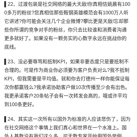
▌22、过渡包装是社交网络的最大天敌!你真相信姚晨有100
0多万的粉丝?您真相信那些鞍钢英雄模范会有1000万人听
它讲述?你可能会关注几个企业微博?攀比更是天敌!忘却那
些你所谓的竞争对手的粉丝，你只去比较谁和消费者沟通
更多就好了。如果没有一颗务实的心数字永远在挑战你的
底线。
▌23、没必要辱骂和抵制KPI，如果非要态度只是要抵制不
合理的。可是作为商业你必须要为客户负责对么?我不抵制
KPI，但我需要是平均值。就和你去打德州一样你能保证每
次你都赢钱么?我承诺协助客户做10次传播至少会有出色。
我更承诺客户20条帖子会有一次转发会高的，哦或许平均
到100条更好。
▌24、其实这一次所有以国外为标准的人应该悲伤了，因为
在社交网络这个事情上我们真心和世界在一个水准上。国
外人基数没有我们这么多，可无数专家开始用国外举例。