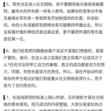
▌5、既然决定进入社交网络，就不要期待每天被表扬被膜
拜。最伟大的乔布斯一样有人辱骂。如果你的竞争对手每
天雇佣水军你发一条就转发开始制造你的负面，你该如
何。你的小失误被抓到把柄也有可能瞬间传播出去。所以
没有粗纤维的神经还是远离这里，更不要把所谓的零负面
放在第一位。
▌6、我们经常把问题推给客户说这不是我们想做的，是客
户要的。请问，在这么说之前我们真正和客户达成共识了
么?任何涉及到甲乙双方的事情，真正的成功都是双方的努
力，同理，失败也是双方的责任。所以，请在开始动作前
和你的甲方商议好我们到底要从社交网络获得什么，而不
是为了合约而合约。
▌7、在底线原则的标准上随心所欲，见风使舵才是社交网
络的根本原则。但凡成功的内容
营销
，大部分是紧扣热点