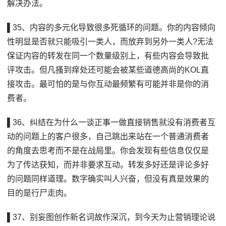
解决办法。
▌35、内容的多元化导致很多死循环的问题。你的内容倾向
性明显是否就只能吸引一类人，而放弃到另外一类人?无法
保证内容的转发在同一个数量级别上，有些内容会导致批
评攻击。但凡搔到痒处还可能会被某些道德高尚的KOL直
接攻击。最可怕的是与你互动最频繁有可能并非是你的消
费者。
▌36、纠结在为什么一谈正事一做直接销售就没有消费者互
动的问题上的客户很多，自己跳出来站在一个普通消费者
的角度去思考而不是在战局里。你会发现有些信息仅仅是
为了传达获知，而并非要求互动。转发多好还是评论多好
的问题同样道理。数字确实叫人兴奋，但没有真是效果的
目的是行尸走肉。
▌37、别妄图创作新名词故作深沉，到今天为止营销理论说