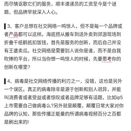
而尽情讴歌它们的服务，顺丰速递员的工资至今是个谜
题，但品牌早就深入人心。
▌3、客户总想在社交网络一鸣惊人，但不是每一个品牌或
者
产品
都可以这样。海底捞从搬车到送外卖到郊游现场到
折叠千纸鹤抵扣饭钱，首先是服务的创新，而后自己并没
有王婆卖瓜。社交网络是需要别人说你是谁，而不是自我
吹捧的平台，所以当你想一鸣惊人的时候，先要
思考
你的
创新在哪里?
▌4、病毒是社交网络传播的利刃之一，没错，这也是另外
一个误区。真正的病毒除非是源于创新和别人迥异，并能
叫消费者或者受益或者惊叹或者品牌足够有话题，比如ip5
上市需要自己做病毒么?另外就是颠覆，颠覆日常大家对你
品牌的认知，那些传播正能量的所谓病毒视频百分之百都
是刷出来的!