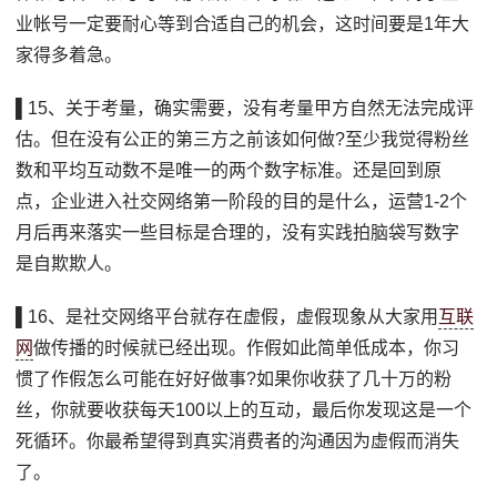
业帐号一定要耐心等到合适自己的机会，这时间要是1年大
家得多着急。
▌15、关于考量，确实需要，没有考量甲方自然无法完成评
估。但在没有公正的第三方之前该如何做?至少我觉得粉丝
数和平均互动数不是唯一的两个数字标准。还是回到原
点，企业进入社交网络第一阶段的目的是什么，运营1-2个
月后再来落实一些目标是合理的，没有实践拍脑袋写数字
是自欺欺人。
▌16、是社交网络平台就存在虚假，虚假现象从大家用
互联
网
做传播的时候就已经出现。作假如此简单低成本，你习
惯了作假怎么可能在好好做事?如果你收获了几十万的粉
丝，你就要收获每天100以上的互动，最后你发现这是一个
死循环。你最希望得到真实消费者的沟通因为虚假而消失
了。