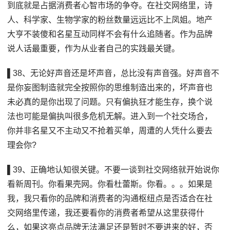
到底就是占据消费者心智市场的争夺。在社交网络里，诗
人、科学家、生物学家的粉丝数量远远比不上凤姐。地产
大亨不装傻和名星互动同样不会有什么追随者。作为品牌
说人话最重要，作为从业者自己的实践最关键。
▌38、无论好声音还是坏声音，总比没有声音强。好声音不
是你妄图制造就完全按照你的思维制造出来的，坏声音也
未必真的是你出现了问题。只有偏执狂才能生存，换个说
法也可能是偏执叫很多危机无解。进入到一个社交场合，
你并非名星又不主动又不抢着买单，周遭的人凭什么要去
理会你?
▌39、正确地认知很关键。不要一谈到社交网络就开始说你
看新周刊。你看果壳网。你看杜蕾斯。你看。。。如果是
我，我只看你的品牌和消费者的沟通枢纽点是否适合在社
交网络里传递，我还要看你的消费者希望从这里获得什
么，如果这亮点品牌无法满足还是暂时不要进来的好，否