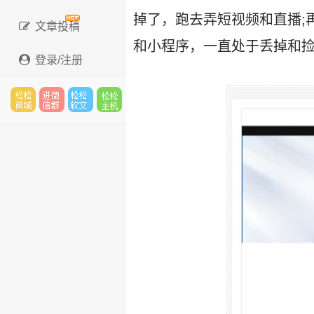
掉了，跑去弄短视频和直播;
文章投稿
和小程序，一直处于丢掉和
登录/注册
松松
进微
松松
松松
云市
信群
软文
云主
场
机