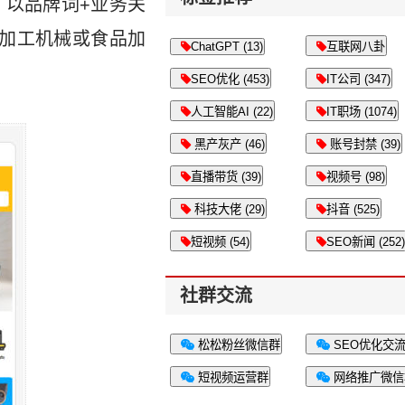
，以品牌词+业务关
加工机械或食品加
ChatGPT (13)
互联网八卦
SEO优化 (453)
IT公司 (347)
人工智能AI (22)
IT职场 (1074)
黑产灰产 (46)
账号封禁 (39)
直播带货 (39)
视频号 (98)
科技大佬 (29)
抖音 (525)
短视频 (54)
SEO新闻 (252)
社群交流
松松粉丝微信群
SEO优化交
短视频运营群
网络推广微信