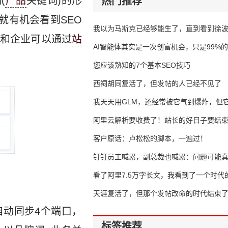
(
产品
关键词)的形
热门推荐
就有机会看到SEO
我以为马斯克已经够能生了，直到看到徐
和企业可以通过
站
AI智能体其实是一次创富机会，只是99%
错过了
您应该熟知的7个基本SEO技巧
西祠胡同复活了，但发帖的人已经不见了
我天天用GLM，还经常被它气到爆炸，但它
16万亿
阿里云解析要收费了！站长的好日子要结
客户原话：卢松松的脚本，一遍过！
钉钉员工喊累，副总裁也喊累：问题可能
了
看了阿里7.5万字长文，我看到了一个时代
天涯复活了，但那个发帖改命的时代结束
动同步4个端口，
标签推荐