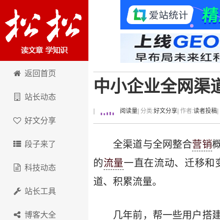
卢松松博客
返回首页
中小企业全网渠
站长动态
|
阅读量
| 分类:
好文分享
| 作者:
读者投稿
好文分享
全渠道与全网整合
营销
段子来了
的
流量
一直在流动、迁移和
科技动态
道、积累流量。
站长工具
几年前，帮一些用户搭
博客大全