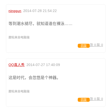
ningqun
2014-07-28 21:54:22
等到潮水褪尽，就知道谁在裸泳……
跟帖来自电脑端
顶:
0
踩:
0
回复
QQ真人秀
2014-07-27 17:40:09
这是时代，会忽悠是个神器。
跟帖来自电脑端
顶:
0
踩:
0
回复