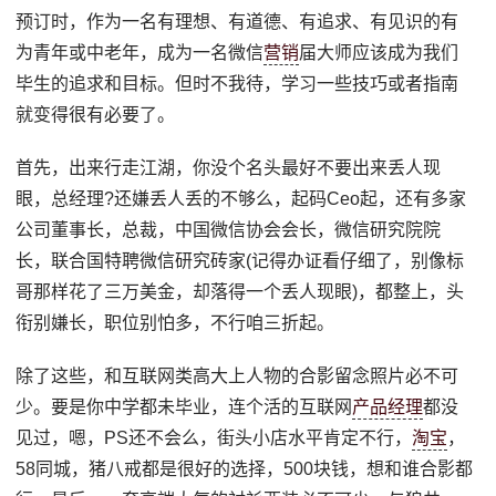
预订时，作为一名有理想、有道德、有追求、有见识的有
为青年或中老年，成为一名微信
营销
届大师应该成为我们
毕生的追求和目标。但时不我待，学习一些技巧或者指南
就变得很有必要了。
首先，出来行走江湖，你没个名头最好不要出来丢人现
眼，总经理?还嫌丢人丢的不够么，起码Ceo起，还有多家
公司董事长，总裁，中国微信协会会长，微信研究院院
长，联合国特聘微信研究砖家(记得办证看仔细了，别像标
哥那样花了三万美金，却落得一个丢人现眼)，都整上，头
衔别嫌长，职位别怕多，不行咱三折起。
除了这些，和互联网类高大上人物的合影留念照片必不可
少。要是你中学都未毕业，连个活的互联网
产品经理
都没
见过，嗯，PS还不会么，街头小店水平肯定不行，
淘宝
，
58同城，猪八戒都是很好的选择，500块钱，想和谁合影都