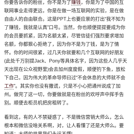
你要告诉你的粉丝，你不是为了
赚钱
，你是为了中国的互
联网事业走得更远，你是在做一场互联网的实验，是在做
自由人的自由联合。这是PPT上也要应景的打出“我不知为
了赚钱，我就是认真”口号。当然，你也顺便提提要成为你
的会员要抓紧，因为名额太紧，尽管信徒们强烈要求增加
名额，你都狠心拒绝了，因为你不是为了钱，是为了情
怀。你的时间很紧，过几天你就要和几个互联网的好朋友
(此处千万别提Jack、Pony等具体名字，因为这些人几乎天
天出现在公众视野里)会去加州度度假，顺便钓下鱼，放松
下自己，因为伟大的革命导师曰过“不会休息的大师就不会
工作
”。其实你也没有撒谎，只是不小心把通州说成了加
州。做完了这一切，你要做就是在粉丝的欢呼声中挥手告
别。顺便去柜员机把房租转了。
看到这，有的人不禁疑惑了，不是微信营销大师么，怎么
根本和微信没啥关系啊，对，让人看懂了还是大师么。要
知道：大师的世界我们永远不懂!