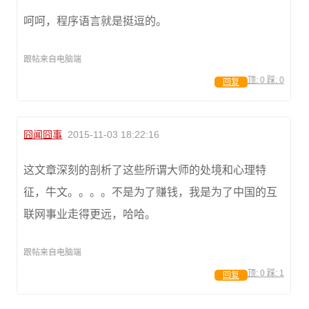
呵呵，程序语言就是挺逗的。
跟帖来自电脑端
顶:
0
踩:
0
回复
囧闻囧事
2015-11-03 18:22:16
这文章深刻的剖析了这些所谓大师的处境和心理特
征，牛文。。。。不是为了赚钱，我是为了中国的互
联网事业走得更远，哈哈。
跟帖来自电脑端
顶:
0
踩:
1
回复