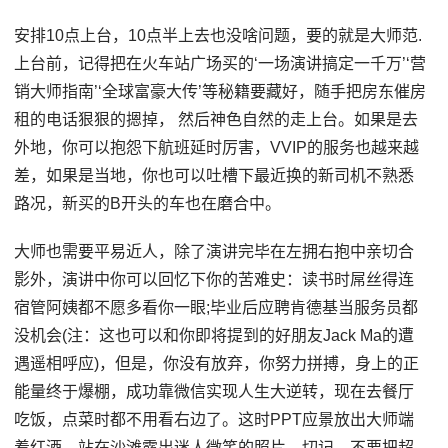
安排10点上台，10点半上去也没啥问题，要的就是大师范.
上台前，记得把在火车站广场买的‘一场演讲搞定一千万’‘营
销大师指南’‘全球富豪大传’等秘籍要藏好，随手把房东催房
租的电话狠狠的摁掉， 然后神色自然的走上台。如果是去
外地，你可以抱怨下航班延时厉害，VVIP的服务也越来越
差，如果是当地，你也可以吐槽下最近换的新司机不熟悉
路况，新买的B开头的车也在磨合中。
大师也需要平易近人，除了演讲完毕在左拥右抱中亲切合
影外，演讲中你可以回忆下你的苦难史：读书时屌丝得连
宿管阿姨都不愿多看你一眼;毕业后应聘肯德基当服务员都
没机会(注：这也可以和你即将提到的好朋友Jack Ma的遭
遇遥相呼应)，但是，你没有放弃，你努力拼搏，身上的正
能量终于爆棚，成功靠微信实现人生大逆转，现在去餐厅
吃饭，点菜时都不用看右边了。这时PPT应景放出大师端
着红酒，站在沙滩露出迷人微笑的照片，切记，不要把超