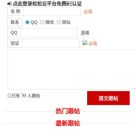
点此登录松松云平台免费
认证
名 称
必填
联系
QQ
微信
网址
QQ
选填
验证
必填
30
◎已有
人跟帖
热门跟帖
最新跟帖