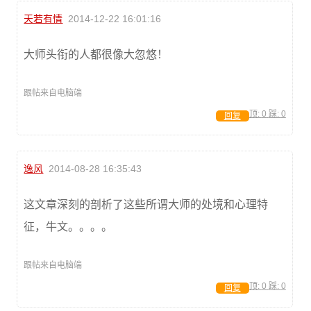
天若有情
2014-12-22 16:01:16
大师头衔的人都很像大忽悠！
跟帖来自电脑端
顶:
0
踩:
0
回复
逸风
2014-08-28 16:35:43
这文章深刻的剖析了这些所谓大师的处境和心理特
征，牛文。。。。
跟帖来自电脑端
顶:
0
踩:
0
回复