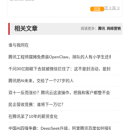
顶:
0
踩:
0
回复
相关文章
阅读更多：
腾讯
网络营销
谁与我同在
腾讯工程师摆摊免费装OpenClaw，排队的人有小学生还有大妈
千问30亿刚砸下去就被微信拦住了：这不是封活动，是封未来
腾讯把AI未来，交给了一个27岁的人
双十一反而涨价？腾讯云这波操作，把我和客户都整不会了
民企营收竞赛：谁将下一万亿？
在腾讯呆了10年的薪资变化 ​​​
中国AI四强争霸：DeepSeek升级，阿里腾讯百度如何接招？