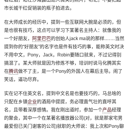
市长城干红促销装的瓶子拍进去。
在大师成长的经历中，提到一些互联网大腕是必须的，但
是也很有技巧，这点可以学习下某著名主持人：就像我的
一个好朋友，
阿里巴巴
的创始人jack ma说的那样.……当然
提到你的“好朋友”的名字也是件有技巧的事，能称英文时决
不用中文，Pony，Jack，Robin要随口就来，不过记得别
搞混了。某大师就是因为修炼不够，培训时说马化腾其实
在
腾讯
做不了主，是一个Pony的外国人在幕后主导。闹了
笑话，逼功尽弃。
实在记不住英文名，提到中文名是也要技巧的，马总啥的
只配在乡镇
企业
的酒局中提提，务必理直气壮的直呼其
名，且带着深厚感情。我在刚出道时，参加一个
产品
经理
的聚会，其中一个在某著名播放器公司(对，就是那家宅男
最爱但已关门谢客的公司)就职的大师说：我上次和Pony聊