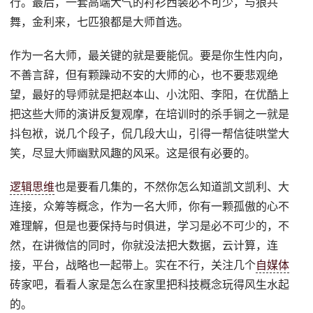
行。最后，一套高端大气的衬衫西装必不可少，与狼共
舞，金利来，七匹狼都是大师首选。
作为一名大师，最关键的就是要能侃。要是你生性内向，
不善言辞，但有颗躁动不安的大师的心，也不要悲观绝
望，最好的导师就是把赵本山、小沈阳、李阳，在优酷上
把这些大师的演讲反复观摩，在培训时的杀手锏之一就是
抖包袱，说几个段子，侃几段大山，引得一帮信徒哄堂大
笑，尽显大师幽默风趣的风采。这是很有必要的。
逻辑思维
也是要看几集的，不然你怎么知道凯文凯利、大
连接，众筹等概念，作为一名大师，你有一颗孤傲的心不
难理解，但是也要保持与时俱进，学习是必不可少的，不
然，在讲微信的同时，你就没法把大数据，云计算，连
接，平台，战略也一起带上。实在不行，关注几个
自媒体
砖家吧，看看人家是怎么在家里把科技概念玩得风生水起
的。