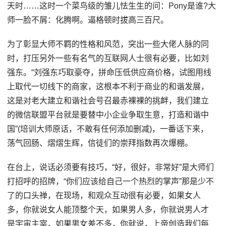
天时……这时一个菜鸟级的雏儿怯生生的问：Pony是谁?大
师一脸不屑：化腾啊。逼格顿时拔高三百尺。
为了彰显大师不羁的性格和风范，突出一些大佬人脉的同
时，打压另外一些有名气的互联网人士很有必要，比如刘
强东。“刘强东巧取豪夺，拼命压低供应商价格，试图用线
上取代一切线下的商家，这根本不利于商业的和谐发展，
这是对老大建立和谐社会号召最赤裸裸的挑衅，我们建立
的微信联盟平台就是要替中小企业争取生意，打造和谐中
国”(培训大师原话，不敢有任何添加删减)，一番话下来，
荡气回肠、熠熠生辉，信徒们的崇拜指数再次爆棚。
在台上，说话必须要有技巧，“好，很好，非常好”是大师们
打招呼的招牌，“你们应该给自己一个热烈的掌声”那是少不
了的口头禅，在现场，和观众互动很有必要，如果女人
多，你就说女人能顶整个天，如果男人多，你就说男人才
是宇宙主宰，如果男女差不多，你就说，上帝创造我们每