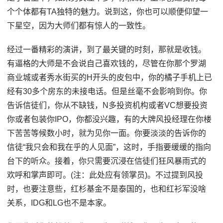
个个体都有TA独特的魅力。说到这，你也可以顺便仰望一
下星空，因为大师们都有惊人的一致性。
经过一番精彩的演讲，到了最关键的时刻，那就是收钱。
有逼格的大师是不会说自己喜欢钱的，尽管在你那个罗湖
商业城或者秀水街买的H开头的皮包中，你的橘子手机上已
经有30多个房东的未接电话。但是丝毫不会影响到你。你
告诉信徒们，你从不缺钱，N多投资机构或者VC想要投资
你或者包装你IPO，你都没兴趣，有的大牌风投经理在你楼
下苦苦等候数小时，就为见你一面。你要淡淡的告诉你的
信徒“我只会和我在乎的人见面”，这时，手指要缓缓的指向
台下的听众。接着，你只需要沉浸在信徒们狂风暴雨式的
欢呼和掌声即可。(注：此处应有领掌员)。不过提到风投
时，也要注意些，红杉基金不是泰国的，也和红衫军没啥
关系，IDG和LG也不是本家。