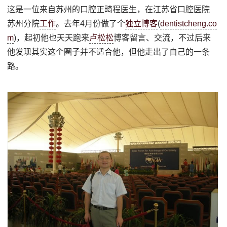
这是一位来自苏州的口腔正畸程医生，在江苏省口腔医院
苏州分院
工作
。去年4月份做了个
独立博客
(
dentistcheng.co
m
)，起初他也天天跑来
卢松松
博客留言、交流，不过后来
他发现其实这个圈子并不适合他，但他走出了自己的一条
路。