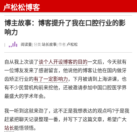
卢松松博客
博主故事：博客提升了我在口腔行业的影
响力
|
阅读量
| 分类:
站长故事
| 作者:
卢松松
自从我上次谈了
谈个人开设博客的目的
一文后，今天就有
一位博友发来了感谢留言，他说他的博客让他在国内做牙
齿矫正行业的
有了一定影响力
，下月被请到上海讲课，也
有不少民营机构前来挖他，还被邀请参加中国口腔医学界
最盛大的学术年会。
我一听到这就来劲了，这不正是我想表达的观点吗?于是我
赶紧把聊天记录整理一番，并写下了这篇文章，希望广大
站长
能悟领悟。