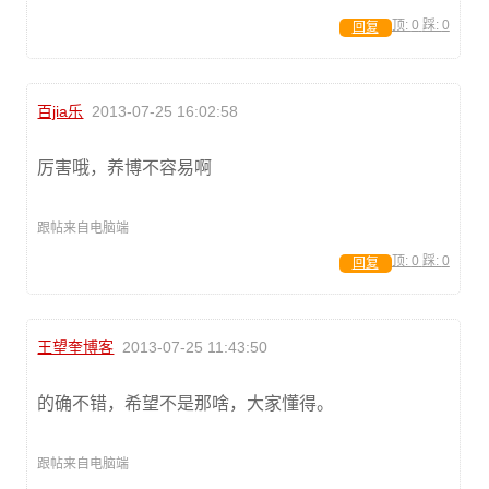
顶:
0
踩:
0
回复
百jia乐
2013-07-25 16:02:58
厉害哦，养博不容易啊
跟帖来自电脑端
顶:
0
踩:
0
回复
王望奎博客
2013-07-25 11:43:50
的确不错，希望不是那啥，大家懂得。
跟帖来自电脑端