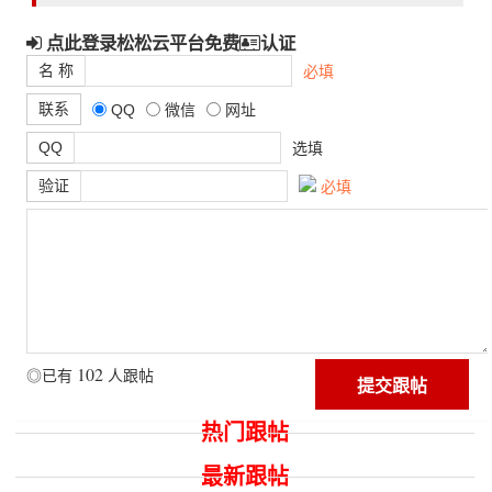
点此登录松松云平台免费
认证
名 称
必填
联系
QQ
微信
网址
QQ
选填
验证
必填
102
◎已有
人跟帖
热门跟帖
最新跟帖