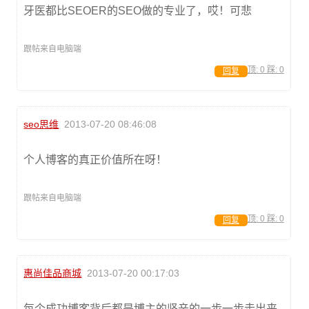
牙医都比SEOER的SEO做的专业了，哎！可悲
跟帖来自电脑端
顶:
0
踩:
0
回复
seo思维
2013-07-20 08:46:08
个人博客的真正价值所在呀！
跟帖来自电脑端
顶:
0
踩:
0
回复
惠尚佳品商城
2013-07-20 00:17:03
每个成功博客背后都是博主的坚辛的一步一步走出来