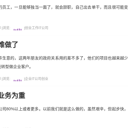
的员工，一旦能够独当一面了，就会辞职，自己出去单干，而且很可能
师
|
浏览:
|
创业
工作
IT公司
难做了
件生意的，这两年朋友的政府关系用的差不多了，他们的项目也越来越
能转型做企业客户。
师
|
浏览:
|
企业
IT公司
创业
业务为重
公司80%以上或者更多。以前我们就是这么做的，虽然艰辛，但起步快