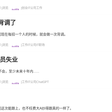
师
|
浏览:
|
创业
IT公司
工作
背调了
们现在每招一个人的时候，就会做一次背调。
师
|
浏览:
|
工作
IT公司
IT职场
序员失业
，至少未来十年内......
师
|
浏览:
|
工作
IT公司
ChatGPT
们这次能跟上，也不枉费大A炒得跟真的一样了。