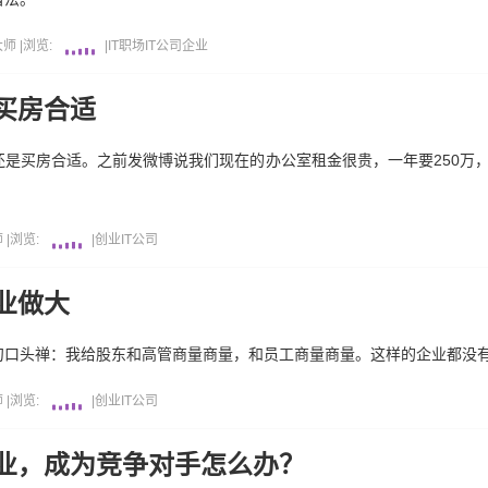
大师
|
浏览:
|
IT职场
IT公司
企业
买房合适
是买房合适。之前发微博说我们现在的办公室租金很贵，一年要250万
师
|
浏览:
|
创业
IT公司
业做大
句口头禅：我给股东和高管商量商量，和员工商量商量。这样的企业都没
师
|
浏览:
|
创业
IT公司
业，成为竞争对手怎么办？