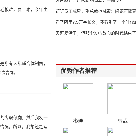
客户原话：卢松松的脚本，一遍过！
，老板难，员工难，今年主
钉钉员工喊累，副总裁也喊累：问题可能
了
看了阿里7.5万字长文，我看到了一个时代
天涯复活了，但那个发帖改命的时代结束
不是所有人都适合体制内，
优秀作者推荐
宝贵青春。
工的离职倾向。然后我发一
彬娃
转载
的情况，所以，我想还是写