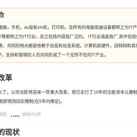
合
电脑，手机，du投影zhi机，打印机，及所有的电脑周遍设备都称之为IT产
等都称之为IT行业。总之包括内容挺广泛的。 IT行业涵盖极广,其中包
等等，共同的特点都是依赖于信息和信息系统。计算机软硬件，因特网和其
，支持和管理的人员共同形成了一个无所不在的IT产业。
改革
了。公司法即将迎来一项重大改革，即已实行了10年的注册资本认缴制
制即将改回实缴制(在5年内缴足)。
浏览:
|
创业
IT公司
的现状