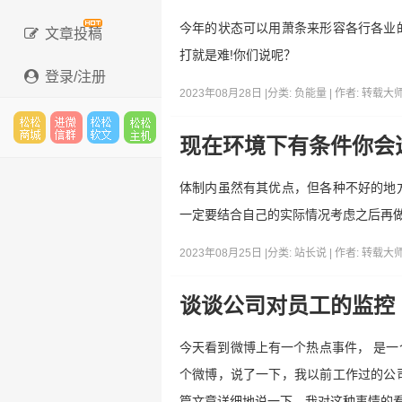
今年的状态可以用萧条来形容各行各业
文章投稿
打就是难!你们说呢？
登录/注册
2023年08月28日 |
分类:
负能量
| 作者:
转载大
现在环境下有条件你会
松松
进微
松松
松松
体制内虽然有其优点，但各种不好的地
一定要结合自己的实际情况考虑之后再
云市
信群
软文
云主
2023年08月25日 |
分类:
站长说
| 作者:
转载大
谈谈公司对员工的监控
场
机
今天看到微博上有一个热点事件， 是
个微博，说了一下，我以前工作过的公
篇文章详细地说一下，我对这种事情的