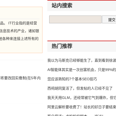
站内搜索
品。 IT行业指的是经营
括信息技术的产业，诸如银
他各种来连接上述所有的
热门推荐
我以为马斯克已经够能生了，直到看到徐
AI智能体其实是一次创富机会，只是99%
将要改回实缴制(在5年内
错过了
您应该熟知的7个基本SEO技巧
西祠胡同复活了，但发帖的人已经不见了
我天天用GLM，还经常被它气到爆炸，但它
16万亿
阿里云解析要收费了！站长的好日子要结