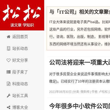
与「IT公司」相关的文章聚
IT业大体来说就是电子类产bai品。比如
这些产品的行业，另外还包括网络，软件
卢松松博客
返回首页
行，咨询，医院，出版，制造， 影视
东西的网络环境当然还有从事设计，维护
站长动态
好文分享
公司法将迎来一项重大
段子来了
对于很多民营企业来说这件事情影响太大
缴足)。已经实行了10年的注册资本认缴
科技动态
2023年08月30日 |
分类:
微新闻
| 作者:
卢松松
|
站长工具
今年很多中小软件公司
博客大全