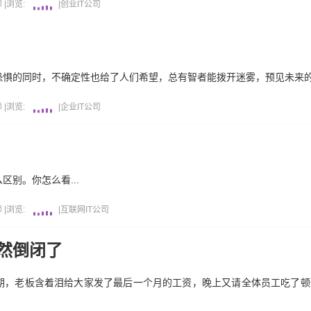
师
|
浏览:
|
创业
IT公司
恐惧的同时，不确定性也给了人们希望，总有智者能拨开迷雾，预见未来
师
|
浏览:
|
企业
IT公司
别。你怎么看...
师
|
浏览:
|
互联网
IT公司
然倒闭了
期，老板含着泪给大家发了最后一个月的工资，晚上又请全体员工吃了顿