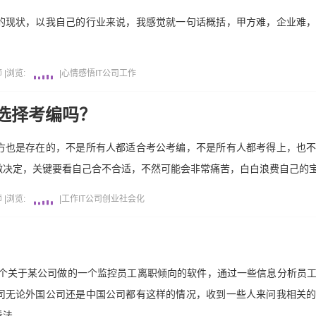
的现状，以我自己的行业来说，我感觉就一句话概括，甲方难，企业难
师
|
浏览:
|
心情感悟
IT公司
工作
选择考编吗？
方也是存在的，不是所有人都适合考公考编，不是所有人都考得上，也
做决定，关键要看自己合不合适，不然可能会非常痛苦，白白浪费自己的
师
|
浏览:
|
工作
IT公司
创业
社会化
一个关于某公司做的一个监控员工离职倾向的软件，通过一些信息分析员
司无论外国公司还是中国公司都有这样的情况，收到一些人来问我相关
看法。