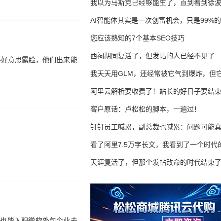
我以为马斯克已经够能生了，直到看到徐
AI智能体其实是一次创富机会，只是99%
错过了
您应该熟知的7个基本SEO技巧
西祠胡同复活了，但发帖的人已经不见了
不好意思露脸，他们出来能
我天天用GLM，还经常被它气到爆炸，但它
16万亿
阿里云解析要收费了！站长的好日子要结
客户原话：卢松松的脚本，一遍过！
钉钉员工喊累，副总裁也喊累：问题可能
了
看了阿里7.5万字长文，我看到了一个时代
天涯复活了，但那个发帖改命的时代结束
生也能入职微软外包企业去