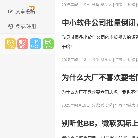
2025年06月19日 |
分类:
微新闻
| 作者:
卢松松
|
文章投稿
中小软件公司批量倒闭
登录/注册
我见过很多小软件公司的老板都去拍短视
干啥?
松松
进微
松松
松松
2025年05月13日 |
分类:
微新闻
| 作者:
卢松松
|
为什么大厂不喜欢要老
云市
信群
软文
云主
为什么大厂不喜欢要老同志呢，我也不
2025年04月19日 |
分类:
站长说
| 作者:
转载大
场
机
别听他BB，微软实际
微软不会脱离中国，但会逐渐转移。搞