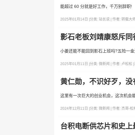
能超过 60 分就是好工作，千万别辞职!
2025年01月14日 |
分类:
站长说
| 作者:
转载大
影石老板刘靖康怒斥同
小姜还能不能回到影石上班吗?五险一金
2025年01月11日 |
分类:
微新闻
| 作者:
卢松松
|
黄仁勋，不识好歹，没
这里有一次巨大的创业机会，这次机会能存
2024年12月11日 |
分类:
微新闻
| 作者:
杰哥-松
台积电断供芯片和史上最