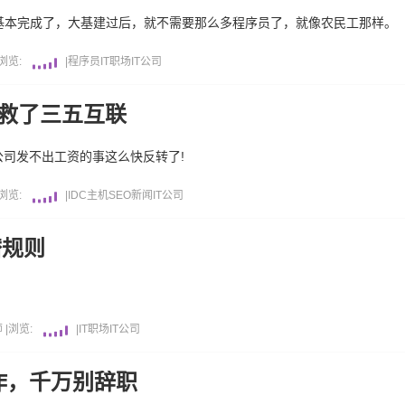
经基本完成了，大基建过后，就不需要那么多程序员了，就像农民工那样。
浏览:
|
程序员
IT职场
IT公司
码救了三五互联
司发不出工资的事这么快反转了!
浏览:
|
IDC
主机
SEO新闻
IT公司
潜规则
师
|
浏览:
|
IT职场
IT公司
工作，千万别辞职