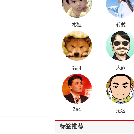
彬娃
转载
磊哥
大熊
Zac
无名
标签推荐