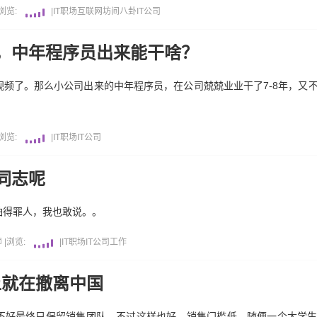
浏览:
|
IT职场
互联网坊间八卦
IT公司
，中年程序员出来能干啥？
频了。那么小公司出来的中年程序员，在公司兢兢业业干了7-8年，又
浏览:
|
IT职场
IT公司
同志呢
怕得罪人，我也敢说。。
师
|
浏览:
|
IT职场
IT公司
工作
上就在撤离中国
不好最终只保留销售团队，不过这样也好，销售门槛低，随便一个大学