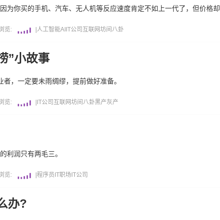
。因为你买的手机、汽车、无人机等反应速度肯定不如上一代了，但价格
浏览:
|
人工智能AI
IT公司
互联网坊间八卦
捞”小故事
创业者，一定要未雨绸缪，提前做好准备。
浏览:
|
IT公司
互联网坊间八卦
黑产灰产
下的利润只有两毛三。
浏览:
|
程序员
IT职场
IT公司
么办?