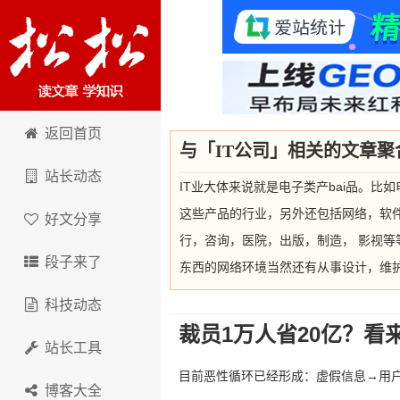
卢松松博客
返回首页
与「IT公司」相关的文章聚
站长动态
IT业大体来说就是电子类产bai品。比如
这些产品的行业，另外还包括网络，软件
好文分享
行，咨询，医院，出版，制造， 影视
段子来了
东西的网络环境当然还有从事设计，维护
科技动态
裁员1万人省20亿？看
站长工具
目前恶性循环已经形成：虚假信息→用户
博客大全