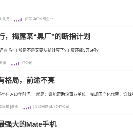
师
|
浏览:
|
IT职场
IT公司
企业
行，揭露某“黑厂”的断指计划
还有吗?工龄是不是又要从新计算了?工资还能3万5吗?
浏览:
|
IT公司
有格局，前途不亮
在3-10年时间。 就是：谁能帮助企事业单位，完成国产化代替，谁就能
松编辑
|
浏览:
|
互联网坊间八卦
IT公司
强大的Mate手机