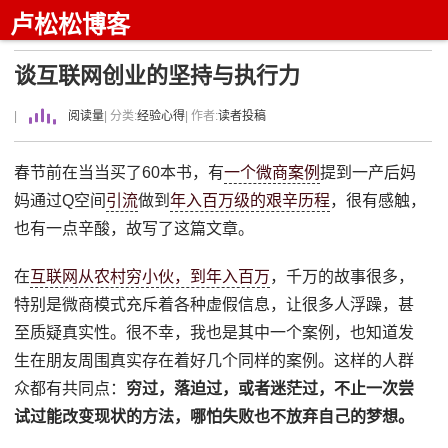
卢松松博客
谈互联网创业的坚持与执行力
|
阅读量
| 分类:
经验心得
| 作者:
读者投稿
春节前在当当买了60本书，有
一个微商案例
提到一产后妈
妈通过Q空间
引流
做到
年入百万级的艰辛历程
，很有感触，
也有一点辛酸，故写了这篇文章。
在
互联网从农村穷小伙，到年入百万
，千万的故事很多，
特别是微商模式充斥着各种虚假信息，让很多人浮躁，甚
至质疑真实性。很不幸，我也是其中一个案例，也知道发
生在朋友周围真实存在着好几个同样的案例。这样的人群
众都有共同点：
穷过，落迫过，或者迷茫过，不止一次尝
试过能改变现状的方法，哪怕失败也不放弃自己的梦想。