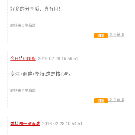
好多的分享哦，真有用！
跟帖来自电脑端
顶:
0
踩:
0
回复
今日特价团购
2016-02-28 15:56:51
专注+调整+坚持,这是核心吗
跟帖来自电脑端
顶:
0
踩:
0
回复
碧桂园十里银滩
2016-02-28 10:54:51