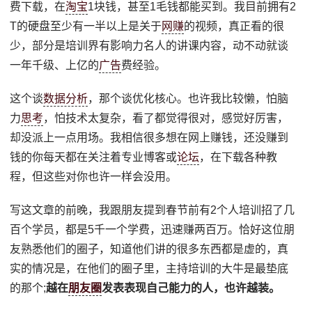
费下载，在
淘宝
1块钱，甚至1毛钱都能买到。我目前拥有2
T的硬盘至少有一半以上是关于
网赚
的视频，真正看的很
少，部分是培训界有影响力名人的讲课内容，动不动就谈
一年千级、上亿的
广告
费经验。
这个谈
数据分析
，那个谈优化核心。也许我比较懒，怕脑
力
思考
，怕技术太复杂，看了都觉得很对，感觉好厉害，
却没派上一点用场。我相信很多想在网上赚钱，还没赚到
钱的你每天都在关注着专业博客或
论坛
，在下载各种教
程，但这些对你也许一样会没用。
写这文章的前晚，我跟朋友提到春节前有2个人培训招了几
百个学员，都是5千一个学费，迅速赚两百万。恰好这位朋
友熟悉他们的圈子，知道他们讲的很多东西都是虚的，真
实的情况是，在他们的圈子里，主持培训的大牛是最垫底
的那个;
越在
朋友圈
发表表现自己能力的人，也许越装。