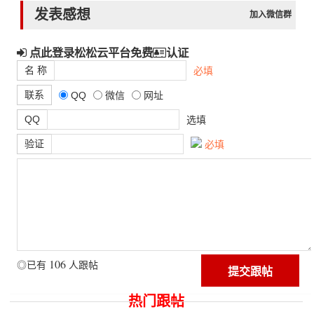
发表感想
加入微信群
点此登录松松云平台免费
认证
名 称
必填
联系
QQ
微信
网址
QQ
选填
验证
必填
106
◎已有
人跟帖
热门跟帖