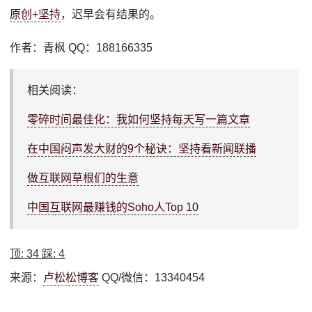
原创+坚持
，迟早会有结果的。
作者：青枫 QQ：188166335
相关阅读：
零碎时间最佳化：我如何坚持每天写一篇文章
在中国闷声发大财的9个秘诀：坚持看新闻联播
做互联网草根们的生意
中国互联网最赚钱的Soho人Top 10
顶:
34
踩:
4
来源：
卢松松博客
QQ/微信：13340454