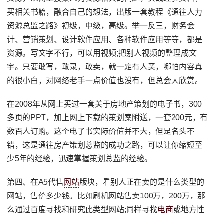
买相关书籍，融合自己的想法，出版一套教程《通往人力
资源总监之路》初级，中级，高级。举一反三，财务会
计、营销策划、设计软件应用、各种软件应用等等，都是
资源。写文字不行，可以用视频;把别人视频的整理成文
字。只要敢写，敢录，敢卖，就一定有人买，哪怕内容真
的很小白，对网络老手一点价值也没有，但总会人欣赏。
在2008年从网上买过一套关于房地产策划的电子书，300
多页的PPT，加上网上下载的策划案附送，一套200元，有
数百人订购。这个电子书实际价值并不大，但是名头不
错，这是通往房产策划总监的成功之路，可以让你缩短至
少5年的经验，迅速掌握策划总监的经验。
第四、在A5代售
网站
版块，看别人正在卖的是什么类型的
网站，售价多少钱。比如刷机网站售卖100万，200万，那
么通过百度寻找和研究此类型网站;同样寻找
电商
或地方性