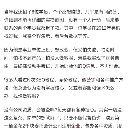
当年我还招了8位学员，个个都想赚钱，几乎是有问必答，
详细到不能再详细的实操截图，没有一个人行动，后来能
联系的两个学员我都退了款。其中一位学员在2012年暑假
找过我，我将全程演示，看后台数据等等。
因为他是事业单位上班，想改变，但又怕失败，怕没时
间，怕找不到产品，怕没人做客服，羡慕我实现了财务自
由，最终都没动手尝试，开始屏蔽他的Q信息，不再理会。
很多人看过N次SEO教程，竞价教程，微
营销
和各种推广方
法，但总会认为没有掌握核心，又或者客服和话术怎么
办，找谁做客服?
没有公司资质，会被查吗?每天都有各种担心。其实一切没
这么复杂，简单的想就好了，只要不做假冒伪劣，赚到第
一桶金花2千块委托会计公司注册
企业
，包办各种资质，服