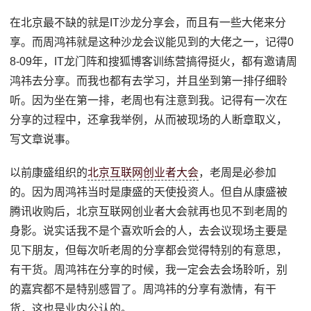
在北京最不缺的就是IT沙龙分享会，而且有一些大佬来分
享。而周鸿祎就是这种沙龙会议能见到的大佬之一，记得0
8-09年，IT龙门阵和搜狐博客训练营搞得挺火，都有邀请周
鸿祎去分享。而我也都有去学习，并且坐到第一排仔细聆
听。因为坐在第一排，老周也有注意到我。记得有一次在
分享的过程中，还拿我举例，从而被现场的人断章取义，
写文章说事。
以前康盛组织的
北京互联网创业者大会
，老周是必参加
的。因为周鸿祎当时是康盛的天使投资人。但自从康盛被
腾讯收购后，北京互联网创业者大会就再也见不到老周的
身影。说实话我不是个喜欢听会的人，去会议现场主要是
见下朋友，但每次听老周的分享都会觉得特别的有意思，
有干货。周鸿祎在分享的时候，我一定会去会场聆听，别
的嘉宾都不是特别感冒了。周鸿祎的分享有激情，有干
货，这也是业内公认的。