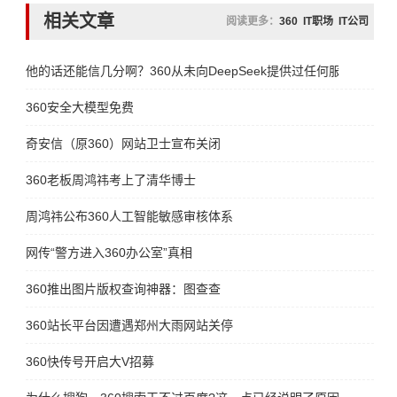
相关文章
阅读更多：
360
IT职场
IT公司
他的话还能信几分啊？360从未向DeepSeek提供过任何服务！
360安全大模型免费
奇安信（原360）网站卫士宣布关闭
360老板周鸿祎考上了清华博士
周鸿祎公布360人工智能敏感审核体系
网传“警方进入360办公室”真相
360推出图片版权查询神器：图查查
360站长平台因遭遇郑州大雨网站关停
360快传号开启大V招募