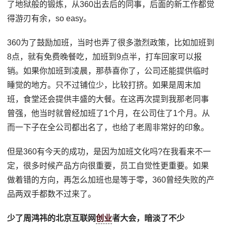
了地狱般的锻炼，从360出去后的同事，后面的新工作都觉
得游刃有余，so easy。
360为了鼓励加班，当时也弄了很多激烈政策，比如加班到
8点，就有免费晚餐吃，加班到9点半，打车回家可以报
销。如果你加班到凌晨，那恭喜你了，公司还能提供临时
睡觉的地方。只不过铺位少，比较打挤。如果是周末加
班，食堂还会提供丰盛的大餐。在这再次提到我那老同事
曾强，他当时就曾经加班了1个月，在公司住了1个月。从
而一下子在全公司都出名了，也给了老周非常好的印象。
但是360有今天的成功，是因为加班文化吗?在我看来不一
定，很多时候产品方向很重要，员工自觉性更重要。如果
做着错的方向，再怎么加班也是等于零，360曾经失败的产
品两双手都数不过来了。
少了周鸿祎的北京互联网
创业
者大会，暗淡了不少