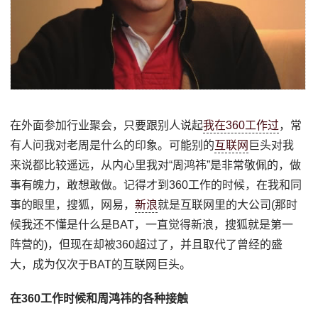
在外面参加行业聚会，只要跟别人说起
我在360工作过
，常
有人问我对老周是什么的印象。可能别的
互联网
巨头对我
来说都比较遥远，从内心里我对“周鸿祎”是非常敬佩的，做
事有魄力，敢想敢做。记得才到360工作的时候，在我和同
事的眼里，搜狐，网易，
新浪
就是互联网里的大公司(那时
候我还不懂是什么是BAT，一直觉得新浪，搜狐就是第一
阵营的)，但现在却被360超过了，并且取代了曾经的盛
大，成为仅次于BAT的互联网巨头。
在360工作时候和周鸿祎的各种接触