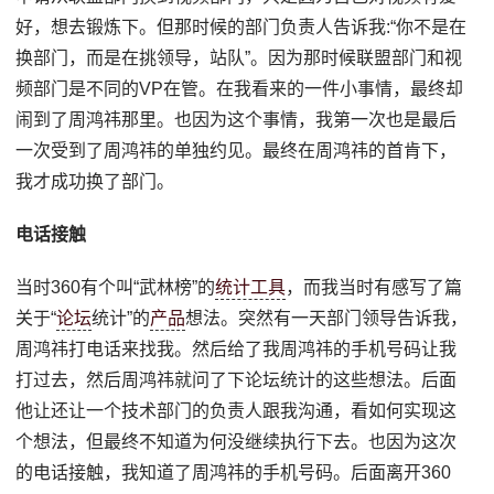
好，想去锻炼下。但那时候的部门负责人告诉我:“你不是在
换部门，而是在挑领导，站队”。因为那时候联盟部门和视
频部门是不同的VP在管。在我看来的一件小事情，最终却
闹到了周鸿祎那里。也因为这个事情，我第一次也是最后
一次受到了周鸿祎的单独约见。最终在周鸿祎的首肯下，
我才成功换了部门。
电话接触
当时360有个叫“武林榜”的
统计工具
，而我当时有感写了篇
关于“
论坛
统计”的
产品
想法。突然有一天部门领导告诉我，
周鸿祎打电话来找我。然后给了我周鸿祎的手机号码让我
打过去，然后周鸿祎就问了下论坛统计的这些想法。后面
他让还让一个技术部门的负责人跟我沟通，看如何实现这
个想法，但最终不知道为何没继续执行下去。也因为这次
的电话接触，我知道了周鸿祎的手机号码。后面离开360