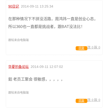
90日记
2014-09-11 13:25:34
在那种情况下不拼没活路，周鸿祎一直是创业心态，
所以360也一直都是挑战者，跟BAT没法比！
跟帖来自电脑端
顶:
0
踩:
0
回复
华夏钓鱼论坛
2014-09-11 12:07:02
鈤 老员工聚会 很敏感，，，，，
跟帖来自电脑端
顶:
0
踩:
0
回复