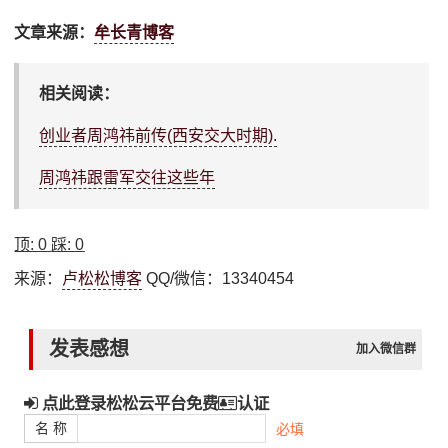
文章来源：
牟长青博客
相关阅读：
创业者周鸿祎前传(西安交大时期).
周鸿祎跟雷军交往这些年
顶:
0
踩:
0
来源：
卢松松博客
QQ/微信：13340454
发表感想
加入微信群
点此登录松松云平台免费
认证
名 称
必填