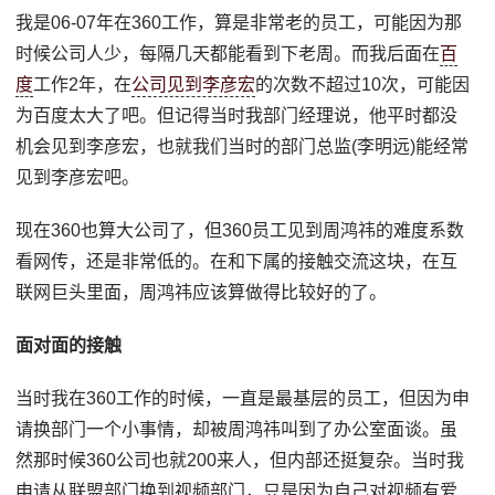
我是06-07年在360工作，算是非常老的员工，可能因为那
时候公司人少，每隔几天都能看到下老周。而我后面在
百
度
工作2年，在
公司见到李彦宏
的次数不超过10次，可能因
为百度太大了吧。但记得当时我部门经理说，他平时都没
机会见到李彦宏，也就我们当时的部门总监(李明远)能经常
见到李彦宏吧。
现在360也算大公司了，但360员工见到周鸿祎的难度系数
看网传，还是非常低的。在和下属的接触交流这块，在互
联网巨头里面，周鸿祎应该算做得比较好的了。
面对面的接触
当时我在360工作的时候，一直是最基层的员工，但因为申
请换部门一个小事情，却被周鸿祎叫到了办公室面谈。虽
然那时候360公司也就200来人，但内部还挺复杂。当时我
申请从联盟部门换到视频部门，只是因为自己对视频有爱