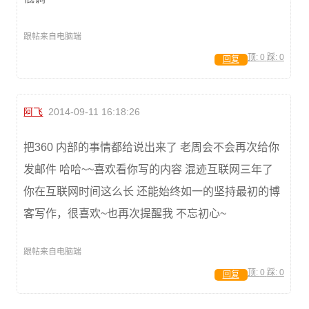
跟帖来自电脑端
顶:
0
踩:
0
回复
阿飞
2014-09-11 16:18:26
把360 内部的事情都给说出来了 老周会不会再次给你
发邮件 哈哈~~喜欢看你写的内容 混迹互联网三年了
你在互联网时间这么长 还能始终如一的坚持最初的博
客写作，很喜欢~也再次提醒我 不忘初心~
跟帖来自电脑端
顶:
0
踩:
0
回复