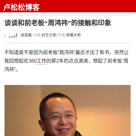
卢松松博客
谈谈和前老板“周鸿祎”的接触和印象
|
阅读量
| 分类:
好文分享
| 作者:
转载大师
不知道是不是因为前老板“周鸿祎”最近才出了新书，突然让
我回想起在360
工作
的那2年的点点滴滴，想起了前老板“周
鸿祎”。