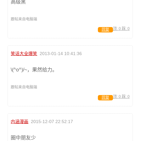
高级黑
跟帖来自电脑端
顶:
0
踩:
0
回复
笑话大全爆笑
2013-01-14 10:41:36
\(^o^)/~，果然给力。
跟帖来自电脑端
顶:
0
踩:
0
回复
内涵漫画
2015-12-07 22:52:17
圈中朋友少