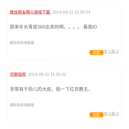
微信朋友圈小游戏下载
2014-09-11 11:59:54
原来牟长青是360出来的啊。。。。 看我ID
跟帖来自电脑端
顶:
0
踩:
0
回复
河南恒邦
2014-09-11 11:35:22
非常有干劲儿的大叔，挺一下红衣教主，
跟帖来自电脑端
顶:
0
踩:
0
回复