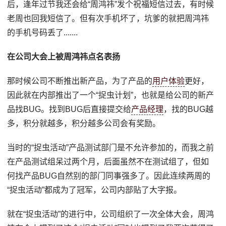
后，逢年过节我还会给“周鸿祎”发个祝福短信过去，有时候
老周也回我短信了。但有次手机坏了，坑爹的就把周鸿祎
的手机号码丢了.......
在公司大会上被周鸿祎点名表扬
那时候公司不断推出新产品，为了产品的
用户体验
更好，
因此就在内部推出了一个“捉虫计划”，也就是给公司的新产
品找BUG。找到BUG后直接提交给
产品经理
，找的BUG越
多，积分就越多，积分越多公司会有奖励。
当时的“捉虫活动”产品测试部门是不允许参加的，而我之前
在产品测试组呆过两个月，后面虽然不在测试组了，但如
何找产品BUG自然别的部门同事强多了。因此连续两周的
“捉虫活动”都成为了冠军，公司内部贴了大字报。
就在“捉虫活动”的进行中，公司组织了一次全体大会，周鸿